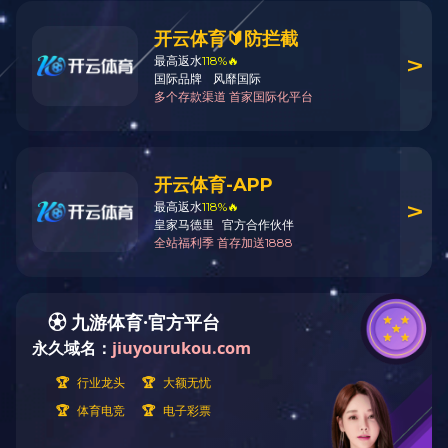
九游电子_九游(中国)
地 址：大连市甘井子区革镇堡镇鞍
子山村
电 话：0411-86419299
手 机：13504110178
联系人：郑经理
邮 箱：365957825@qq.com