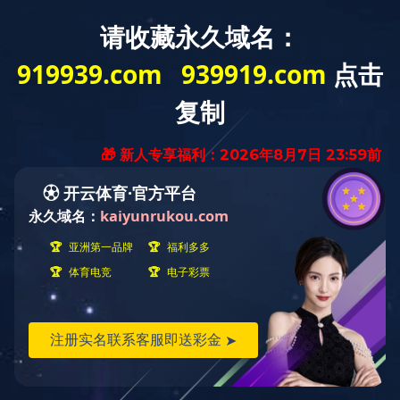
九游电子_九
九游
游(中国)
游
Home
荣誉证书
公司
简介
/ About us
关于我们
荣誉证书
厂区环境
联系
我们
/ Contact