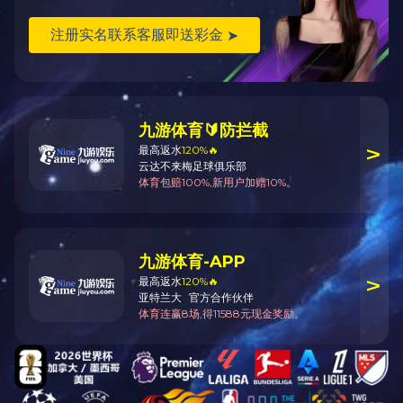
《绿色轮胎
13年我国橡
牛筋底与橡
九游电子_九游(中国)是生产橡胶密封制品的专业生
公司文化
产厂家。公司占地面积1.8万平米，厂房面积8000平
米。自1994年成立至今，秉承以客户要求为导向，以
服务客户为己任，以产品质量为生命......
版权
地址：大连市甘井子区革镇堡镇鞍子山 电话
备案